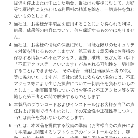
提供を停止または中止した場合、当社はお客様に対して、月額
等で継続的に支払われる利用料の精算を除き、一切責任を負わ
ないものとします。
当社は、お客様が本製品を使用することにより得られる利得、
結果、成果等の内容について、何ら保証するものではありませ
ん。
当社は、お客様の情報の保護に関し、可能な限りのセキュリテ
ィ対策を講じるものとしますが、第三者より意図的にお客様の
保存する情報への不正アクセス、盗難、破壊、改ざん等（以下
「不正アクセス等」といいます）が為される可能性を一切排除
することはできません。 その場合、当社は当該第三者の特定
等に協力いたしますが、当社の過失に依らない場合には、不正
アクセス等により生じた損害について一切責任を負わないもの
とします。損害賠償等についてはお客様と不正アクセス等を実
施した第三者との間で解決するものとします。
本製品のダウンロードおよびインストールはお客様が自己の責
任および費用で行うものとし、その完全性や正確性等につき、
当社は責任を負わないものとします。
当社は、本製品を提供する設備の準備（お客様自身の責任によ
り本製品に関連するソフトウェアのインストールなど）、稼