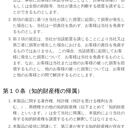
合は、事前にお客様の承諾を得ることなく、お客様情報の一部
もしくは全部の削除等、当社が適当と判断する措置を講ずるこ
とができるものとします。
前項の規定に基づき当社が講じた措置に起因して損害が発生し
た場合にも、当社は一切責任を負わず、お客様は当社を免責す
るものとします。
前２項の規定は、当社が当該処置を講じることにより当社又は
第三者に損害が発生した場合における、お客様の責任を免責す
るものではありません。 この場合、当該措置に起因してお客
様に発生した損害について、お客様は当社を免責するものとし
ます。なお、お客様は当社または他のお客様の被った損害を賠
償するものとし、他のお客様の被った損害については、お客様
と他のお客様との間で解決するものとします。
第１０条（知的財産権の帰属）
本製品に関する著作権、特許権（特許を受ける権利を含
む。）、商標権その他の知的財産権（以下まとめて「知的財産
権」といいます。）は全て当社に帰属し、本規約により当社の
有する知的財産権を譲渡するものと解釈してはなりません。
本製品の提供に関連して、第三者が有する知的財産権が存在す