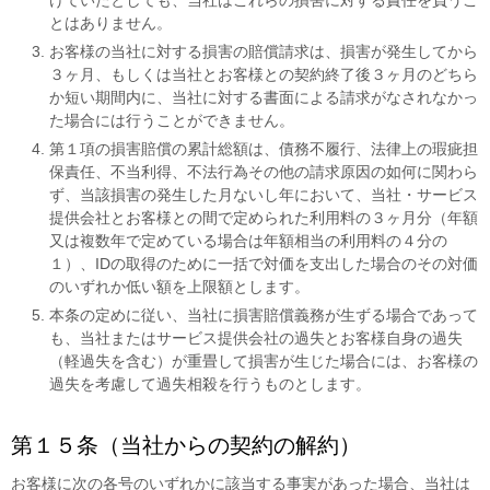
けていたとしても、当社はこれらの損害に対する責任を負うこ
とはありません。
お客様の当社に対する損害の賠償請求は、損害が発生してから
３ヶ月、もしくは当社とお客様との契約終了後３ヶ月のどちら
か短い期間内に、当社に対する書面による請求がなされなかっ
た場合には行うことができません。
第１項の損害賠償の累計総額は、債務不履行、法律上の瑕疵担
保責任、不当利得、不法行為その他の請求原因の如何に関わら
ず、当該損害の発生した月ないし年において、当社・サービス
提供会社とお客様との間で定められた利用料の３ヶ月分（年額
又は複数年で定めている場合は年額相当の利用料の４分の
１）、IDの取得のために一括で対価を支出した場合のその対価
のいずれか低い額を上限額とします。
本条の定めに従い、当社に損害賠償義務が生ずる場合であって
も、当社またはサービス提供会社の過失とお客様自身の過失
（軽過失を含む）が重畳して損害が生じた場合には、お客様の
過失を考慮して過失相殺を行うものとします。
第１５条（当社からの契約の解約）
お客様に次の各号のいずれかに該当する事実があった場合、当社は