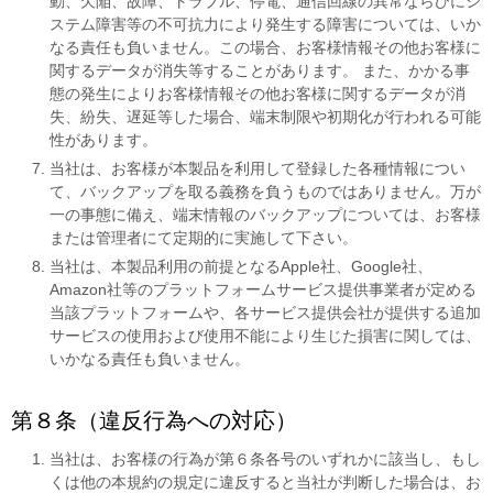
動、欠陥、故障、トラブル、停電、通信回線の異常ならびにシ
ステム障害等の不可抗力により発生する障害については、いか
なる責任も負いません。この場合、お客様情報その他お客様に
関するデータが消失等することがあります。 また、かかる事
態の発生によりお客様情報その他お客様に関するデータが消
失、紛失、遅延等した場合、端末制限や初期化が行われる可能
性があります。
当社は、お客様が本製品を利用して登録した各種情報につい
て、バックアップを取る義務を負うものではありません。万が
一の事態に備え、端末情報のバックアップについては、お客様
または管理者にて定期的に実施して下さい。
当社は、本製品利用の前提となるApple社、Google社、
Amazon社等のプラットフォームサービス提供事業者が定める
当該プラットフォームや、各サービス提供会社が提供する追加
サービスの使用および使用不能により生じた損害に関しては、
いかなる責任も負いません。
第８条（違反行為への対応）
当社は、お客様の行為が第６条各号のいずれかに該当し、もし
くは他の本規約の規定に違反すると当社が判断した場合は、お