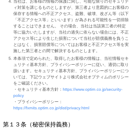
当社は、お客様の情報の保護に関し、可能な限りのセキュリテ
ィ対策を講じるものとしますが、第三者より意図的にお客様の
保存する情報への不正アクセス、盗難、破壊、改ざん等（以下
「不正アクセス等」といいます）が為される可能性を一切排除
することはできません。 その場合、当社は当該第三者の特定
等に協力いたしますが、当社の過失に依らない場合には、不正
アクセス等により生じた損害について当社が賠償義務を負うこ
とはなく、損害賠償等についてはお客様と不正アクセス等を実
施した第三者との間で解決するものとします。
本条項で定められた、取得したお客様の情報は、当社情報セキ
ュリティ基本方針、プライバシーポリシーに従い、適切に取り
扱います。セキュリティ基本方針、プライバシーポリシーにつ
いては、下記ウェブサイトより株式会社オプティムのポリシー
をご確認ください。
・セキュリティ基本方針：
https://www.optim.co.jp/security-
policy
・プライバシーポリシー：
https://fxmits.optim.co.jp/dist/privacy.html
第１３条（秘密保持義務）