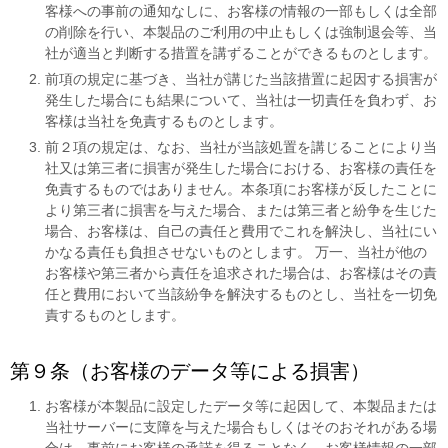
客様への事前の通知なしに、お客様の情報の一部もしくは全部
の削除を行い、本製品のご利用の中止もしくは強制退会等、当
社が適当と判断する措置を講ずることができるものとします。
前項の規定に基づき、当社が講じた当該措置に起因する損害が
発生した場合にも結果について、当社は一切責任を負わず、お
客様は当社を免責するものとします。
前２項の規定は、なお、当社が当該処置を講じることにより当
社又は第三者に損害が発生した場合における、お客様の責任を
免責するものではありません。本条項にお客様が反したことに
より第三者に損害を与えた場合、または第三者と紛争を生じた
場合、お客様は、自己の責任と費用でこれを解決し、当社にい
かなる責任も負担させないものとします。 万一、当社が他の
お客様や第三者から責任を追求された場合は、お客様はその責
任と費用において当該紛争を解決するものとし、当社を一切免
責するものとします。
第９条（お客様のデータ等による損害）
お客様が本製品に設定したデータ等に起因して、本製品または
当社サーバーに支障を与えた場合もしくはそのおそれがある場