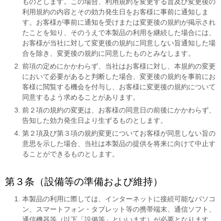
ものとします。この場合、利用規約を変更する旨及び変更後の
利用規約の内容とその効力発生日をお客様に事前に通知しま
す。お客様が事前に通知を受けまたは変更後の規約が掲示され
たことを知り、そのうえで本製品の利用を継続した場合には、
お客様が当社に対して変更後の規約に同意しない旨通知した場
合を除き、変更後の規約に同意したものとみなします。
前項の定めにかかわらず、当社はお客様に対し、本規約の変更
において必要があると判断した場合、変更後の規約を事前にお
客様に閲覧する機会を付与し、お客様に変更後の規約について
同意するよう求めることがあります。
前２項の規約の変更は、お客様の同意日の前後にかかわらず、
告知した効力発生日より生ずるものとします。
第２項及び第３項の規約変更についてお客様が同意しない旨の
意思を示した場合、当社は本製品の提供を将来に向けて中止す
ることができるものとします。
第３条（設備等の準備および維持）
本製品の利用に際しては、インターネットに接続可能なパソコ
ン、スマートフォン・タブレット等の携帯端末、通信ソフト、
通信機器等（以下「設備等」といいます）が必要となります。