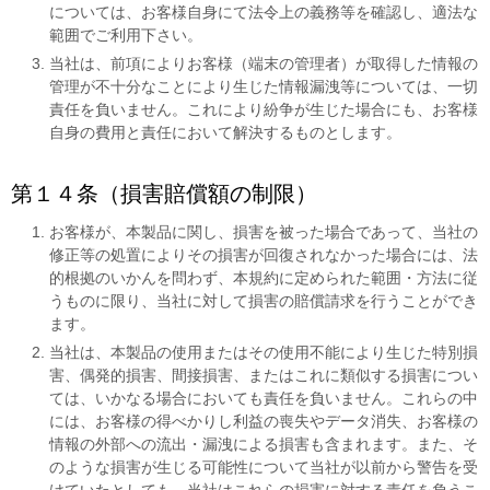
については、お客様自身にて法令上の義務等を確認し、適法な
範囲でご利用下さい。
当社は、前項によりお客様（端末の管理者）が取得した情報の
管理が不十分なことにより生じた情報漏洩等については、一切
責任を負いません。これにより紛争が生じた場合にも、お客様
自身の費用と責任において解決するものとします。
第１４条（損害賠償額の制限）
お客様が、本製品に関し、損害を被った場合であって、当社の
修正等の処置によりその損害が回復されなかった場合には、法
的根拠のいかんを問わず、本規約に定められた範囲・方法に従
うものに限り、当社に対して損害の賠償請求を行うことができ
ます。
当社は、本製品の使用またはその使用不能により生じた特別損
害、偶発的損害、間接損害、またはこれに類似する損害につい
ては、いかなる場合においても責任を負いません。これらの中
には、お客様の得べかりし利益の喪失やデータ消失、お客様の
情報の外部への流出・漏洩による損害も含まれます。また、そ
のような損害が生じる可能性について当社が以前から警告を受