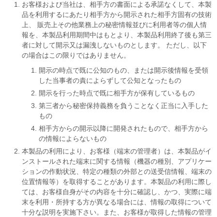
お客様および当社は、相手方の書面による承諾なくして、本製
品を利用するにあたり相手方から開示された相手方固有の技術
上、 販売上その他業務上の秘密情報並びに利用者等の個人情
報を、本製品利用期間中はもとより、本製品利用終了後も第三
者に対して開示又は漏洩しないものとします。 ただし、以下
の場合はこの限りではありません。
開示の時点で既に公知のもの、または開示後情報を受領
した当事者の責によらずして公知となったもの
開示を行った時点で既に相手方が保有しているもの
第三者から秘密保持義務を負うことなく正当に入手した
もの
相手方からの開示以降に開発されたもので、相手方から
の情報によらないもの
本製品の利用により、お客様（端末の管理者）は、本製品がイ
ンストールされた端末に関する情報（機器の種別、アプリケー
ションの作動状況、特定の種類の外部との送受信情報、端末の
位置情報等）を取得することがあります。本製品の利用に際し
ては、お客様自身がその内容を十分に確認し、かつ、実際に端
末を利用・所持する方が異なる場合には、情報の取得について
十分な説明を実施下さい。また、お客様が取得した情報の管理